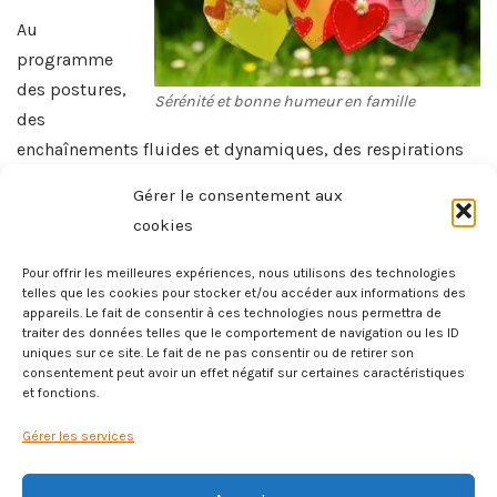
Au
programme
des postures,
Sérénité et bonne humeur en famille
des
enchaînements fluides et dynamiques, des respirations
et de la relaxation.
Gérer le consentement aux
cookies
Des pratiques simples à refaire à la maison dans la
sérénité et la bonne humeur.
Pour offrir les meilleures expériences, nous utilisons des technologies
telles que les cookies pour stocker et/ou accéder aux informations des
appareils. Le fait de consentir à ces technologies nous permettra de
traiter des données telles que le comportement de navigation ou les ID
uniques sur ce site. Le fait de ne pas consentir ou de retirer son
consentement peut avoir un effet négatif sur certaines caractéristiques
et fonctions.
Gérer les services