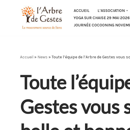
ACCUEIL
L’ASSOCIATION
Aller
YOGA SUR CHAISE 29 MAI 2026
au
JOURNÉE COCOONING NOVEM
contenu
Accueil
»
News
»
Toute l’équipe de l’Arbre de Gestes vous 
Toute l’équip
Gestes vous 