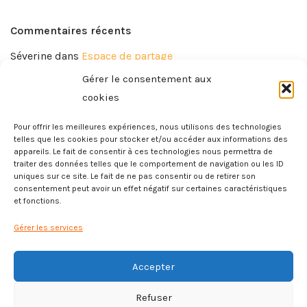
Commentaires récents
Séverine
dans
Espace de partage
Gérer le consentement aux
Martine
dans
Espace de partage
cookies
Eliane
dans
Espace de partage
Pour offrir les meilleures expériences, nous utilisons des technologies
Rose-Marie
dans
Espace de partage
telles que les cookies pour stocker et/ou accéder aux informations des
appareils. Le fait de consentir à ces technologies nous permettra de
Delphine
dans
Espace de partage
traiter des données telles que le comportement de navigation ou les ID
uniques sur ce site. Le fait de ne pas consentir ou de retirer son
consentement peut avoir un effet négatif sur certaines caractéristiques
et fonctions.
Gérer les services
Accepter
Mentions légales
Refuser